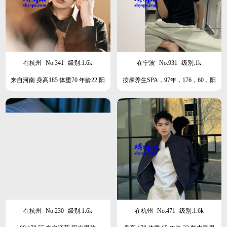
在杭州
No.341
级别:1.6k
在宁波
No.931
级别:1k
来自河南 身高185 体重70 年龄22 阳
按摩养生SPA，97年，176，60，阳
光男孩
光清秀型
在杭州
No.230
级别:1.6k
在杭州
No.471
级别:1.6k