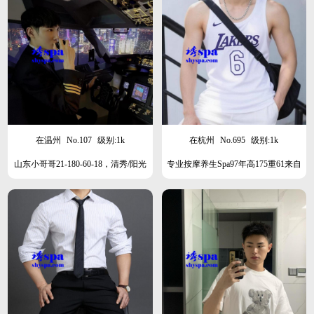
在温州
No.107
级别:1k
在杭州
No.695
级别:1k
山东小哥哥21-180-60-18，清秀/阳光
专业按摩养生Spa97年高175重61来自
深圳运动健身，手法专业，阳光，清
秀