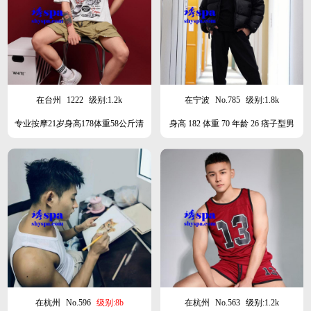
在台州
1222
级别:1.2k
在宁波
No.785
级别:1.8k
专业按摩21岁身高178体重58公斤清
身高 182 体重 70 年龄 26 痞子型男
秀类型
在杭州
No.596
级别:8b
在杭州
No.563
级别:1.2k