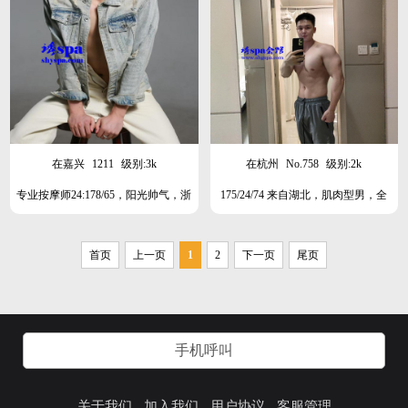
在嘉兴
1211
级别:3k
在杭州
No.758
级别:2k
专业按摩师24:178/65，阳光帅气，浙
175/24/74 来自湖北，肌肉型男，全
江
国空降。
首页
上一页
1
2
下一页
尾页
手机呼叫
关于我们
加入我们
用户协议
客服管理