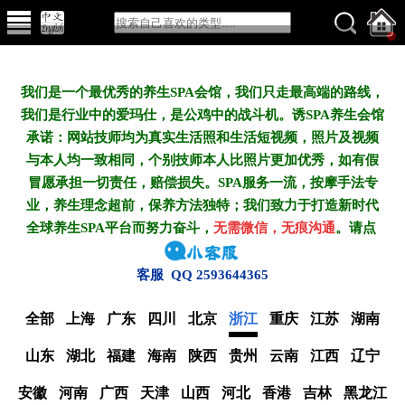
我们是一个最优秀的养生SPA会馆，我们只走最高端的路线，
我们是行业中的爱玛仕，是公鸡中的战斗机。诱SPA养生会馆
承诺：网站技师均为真实生活照和生活短视频，照片及视频
与本人均一致相同，个别技师本人比照片更加优秀，如有假
冒愿承担一切责任，赔偿损失。SPA服务一流，按摩手法专
业，养生理念超前，保养方法独特；我们致力于打造新
时代
全球养生SPA平台而努力奋斗，
无需微信，无痕沟通
。请点
客服 QQ 2593644365
全部
上海
广东
四川
北京
浙江
重庆
江苏
湖南
山东
湖北
福建
海南
陕西
贵州
云南
江西
辽宁
安徽
河南
广西
天津
山西
河北
香港
吉林
黑龙江