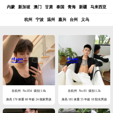
内蒙
新加坡
澳门
甘肃
泰国
青海
新疆
马来西亚
杭州
宁波
温州
嘉兴
台州
义乌
在杭州
No.854
级别:1.6k
在杭州
No.03
级别:1.2k
身高 176 体重 60 年龄 24 领家男孩
身高 181 体重 55 年龄 18 阳光男孩
阳光