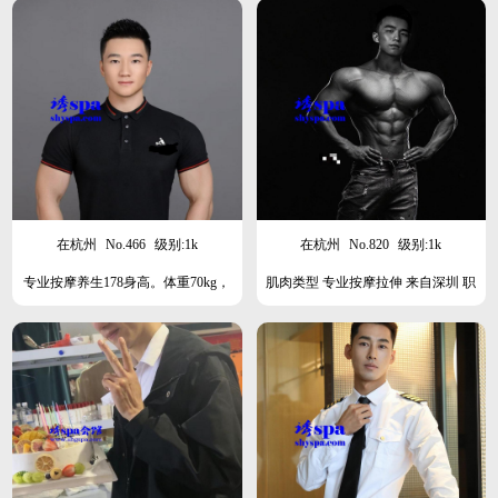
在杭州
No.466
级别:1k
在杭州
No.820
级别:1k
专业按摩养生178身高。体重70kg，
肌肉类型 专业按摩拉伸 来自深圳 职
年龄20岁。我是肌肉类型
业健美运动员 98年175 85 在北京