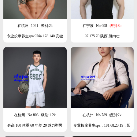
在杭州
1021
级别:2k
在宁波
No.698
级别:8b
专业按摩养生spa 97年 178 140 安徽
97 175 70 陕西 肌肉壮
人 肌肉男
在杭州
No.803
级别:1.2k
在杭州
No.789
级别:2k
身高 180 体重 60 年龄 20 魅力型男
专业按摩养生spa，181.68.23.19，阳
光清秀