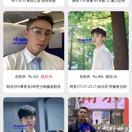
00 178 55 来自江苏 阳光男孩
身高 178 体重 65 年龄 22 魅力型男
在杭州
No.432
级别:8b
在杭州
No.484
级别:1k
阳光SPA乘务员180空少制服皮鞋丝
阿良175-57-23-17-哈尔滨 💆服务过的
袜
客人都赞不绝口 口碑好 本人比照片
好看，可奶可痞，有腹肌，健谈，调
琴好。