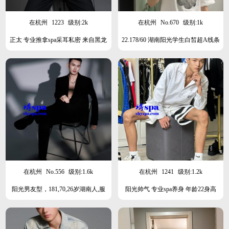
在杭州
1223
级别:2k
在杭州
No.670
级别:1k
正太 专业推拿spa采耳私密 来自黑龙
22.178/60 湖南阳光学生白皙超A线条
江
完美肤感超好
在杭州
No.556
级别:1.6k
在杭州
1241
级别:1.2k
阳光男友型，181,70,26岁湖南人,服
阳光帅气 专业spa养身 年龄22身高
务态度非常好，按摩手法专业，会聊
178体重60 黑皮体育生
天