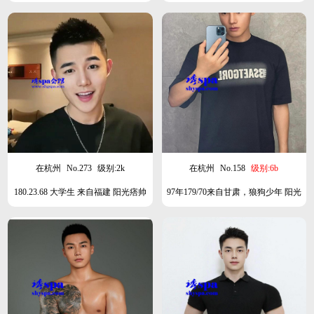
肉 在老家中
在杭州
No.273
级别:2k
在杭州
No.158
级别:6b
180.23.68 大学生 来自福建 阳光痞帅
97年179/70来自甘肃，狼狗少年 阳光
类型