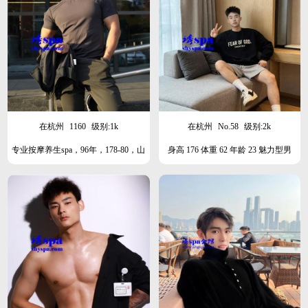
在杭州
1160
级别:1k
在杭州
No.58
级别:2k
专业按摩养生spa，96年，178-80，山
身高 176 体重 62 年龄 23 魅力型男
东人，武退私教，肌肉型男