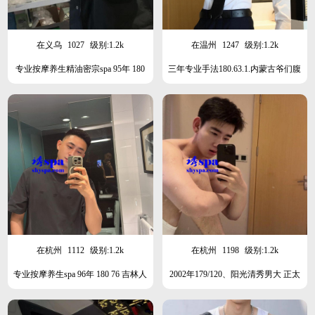
在义乌
1027
级别:1.2k
在温州
1247
级别:1.2k
专业按摩养生精油密宗spa 95年 180
三年专业手法180.63.1.内蒙古爷们腹
高 60重 山东人阳光开朗本月金华义
肌阳光
乌横店
在杭州
1112
级别:1.2k
在杭州
1198
级别:1.2k
专业按摩养生spa 96年 180 76 吉林人
2002年179/120、阳光清秀男大 正太
阳光型男 本月成都
奶 北方人可🪂