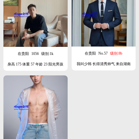
在贵阳
No.57
级别:8b
在贵阳
1056
级别:1k
我叫少韩 长得清秀帅气 来自湖南
身高 175 体重 57 年龄 23 阳光男孩
178-68-26 手法专业 擅长精油SPA