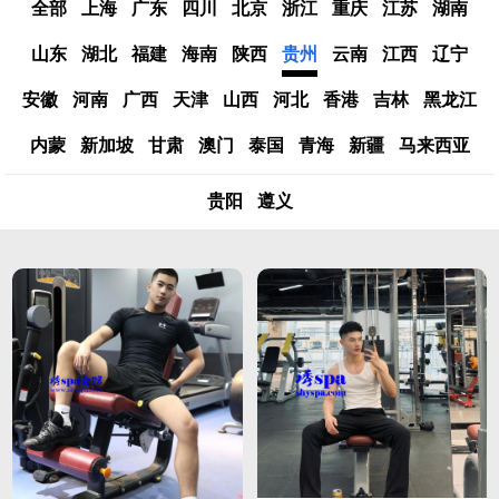
全部
上海
广东
四川
北京
浙江
重庆
江苏
湖南
山东
湖北
福建
海南
陕西
贵州
云南
江西
辽宁
安徽
河南
广西
天津
山西
河北
香港
吉林
黑龙江
内蒙
新加坡
甘肃
澳门
泰国
青海
新疆
马来西亚
贵阳
遵义