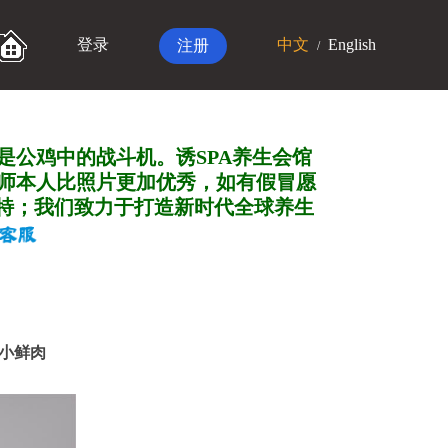
登录
中文
English
注册
/
是公鸡中的战斗机。诱SPA养生会馆
师本人比照片更加优秀，如有假冒愿
特；我们致力于打造新
时代全球养生
都 小鲜肉